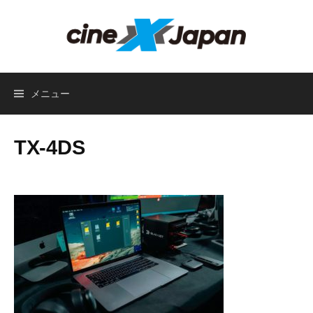
コ
ン
テ
ン
ツ
メニュー
へ
ス
キ
TX-4DS
ッ
プ