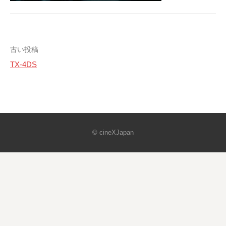
投
古い投稿
TX-4DS
稿
ナ
ビ
ゲ
© cineXJapan
ー
シ
ョ
ン