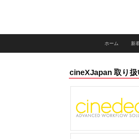
コ
ン
テ
ン
ツ
ホーム
新着
へ
ス
キ
cineXJapan 
ッ
プ