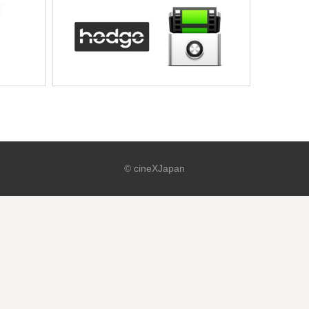
© cineXJapan