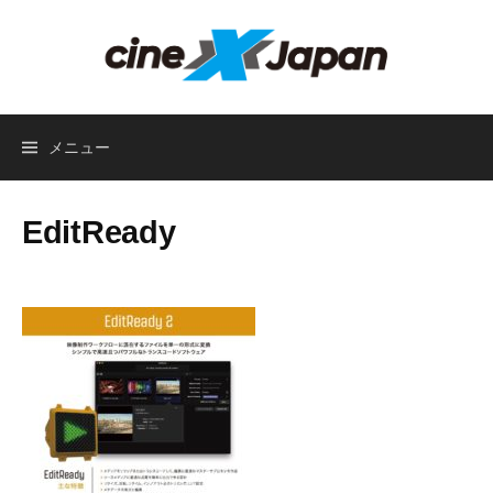
コ
ン
テ
ン
ツ
メニュー
へ
ス
キ
EditReady
ッ
プ