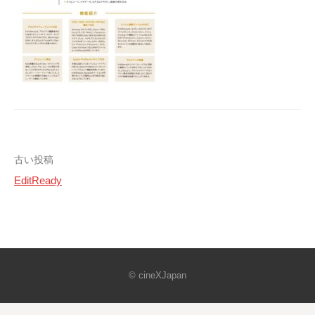
投
古い投稿
EditReady
稿
ナ
ビ
ゲ
© cineXJapan
ー