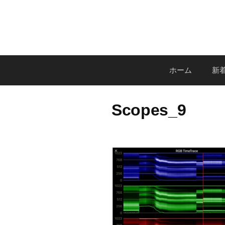
コ
ン
テ
ン
ツ
ホーム
新着
へ
ス
キ
Scopes_9
ッ
プ