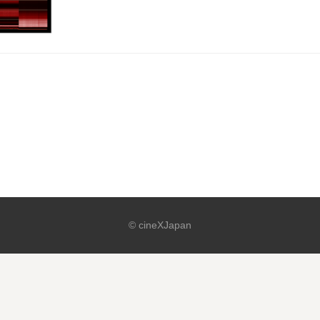
© cineXJapan