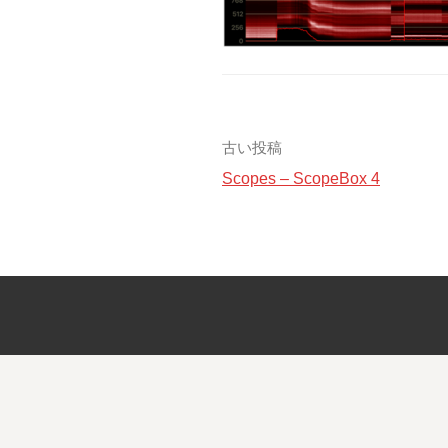
投
古い投稿
Scopes – ScopeBox 4
稿
ナ
ビ
ゲ
ー
シ