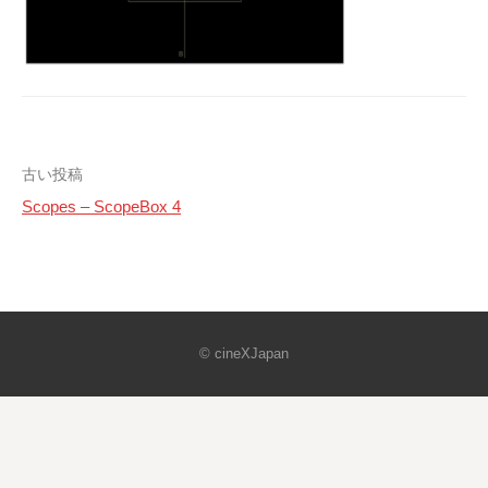
投
古い投稿
Scopes – ScopeBox 4
稿
ナ
ビ
ゲ
© cineXJapan
ー
シ
ョ