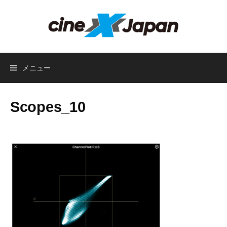
コ
ン
テ
ン
ツ
メニュー
へ
ス
キ
Scopes_10
ッ
プ