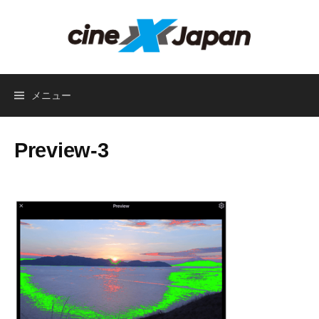
コ
ン
テ
ン
ツ
メニュー
へ
ス
キ
Preview-3
ッ
プ