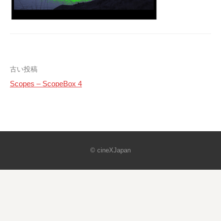
投
古い投稿
Scopes – ScopeBox 4
稿
ナ
ビ
ゲ
© cineXJapan
ー
シ
ョ