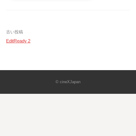
投
古い投稿
EditReady 2
稿
ナ
ビ
ゲ
© cineXJapan
ー
シ
ョ
ン