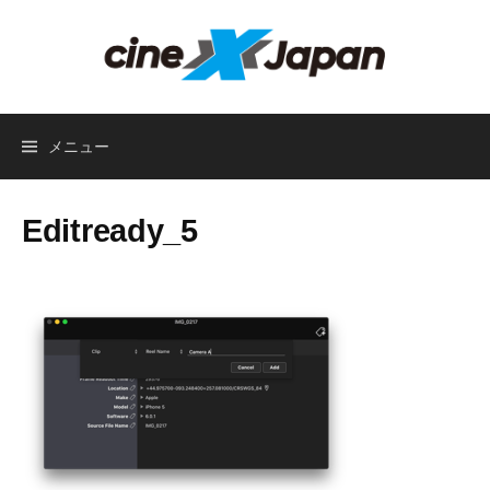
コ
ン
テ
ン
ツ
メニュー
へ
ス
キ
Editready_5
ッ
プ