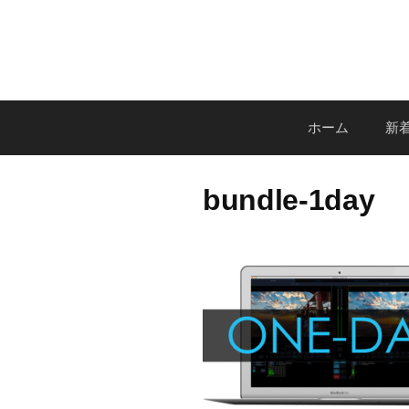
コ
ン
テ
ン
ツ
ホーム
新着
へ
ス
キ
bundle-1day
ッ
プ