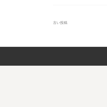
投
古い投稿
稿
ナ
ビ
ゲ
ー
シ
ョ