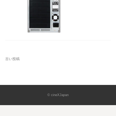
投
古い投稿
稿
ナ
ビ
© cineXJapan
ゲ
ー