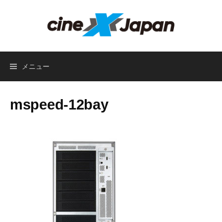
コ
ン
テ
ン
ツ
メニュー
へ
ス
キ
mspeed-12bay
ッ
プ