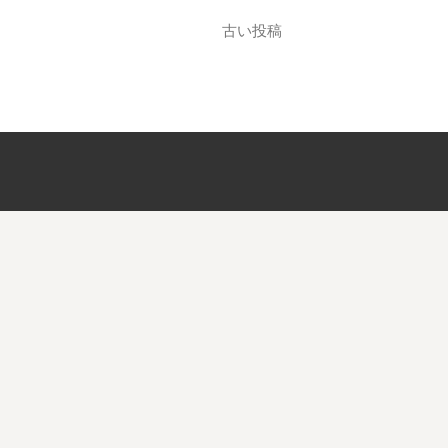
投
古い投稿
稿
ナ
ビ
ゲ
ー
シ
ョ
ン