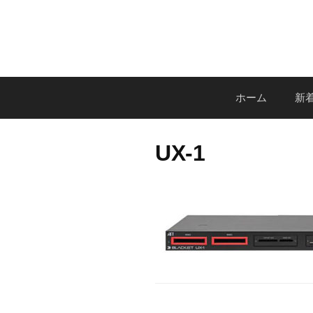
コ
ン
テ
ン
ツ
ホーム
新着
へ
ス
キ
UX-1
ッ
プ