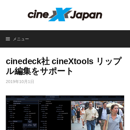
コ
ン
テ
ン
ツ
メニュー
へ
ス
キ
cinedeck社 cineXtools リップ
ッ
プ
ル編集をサポート
2019年10月1日