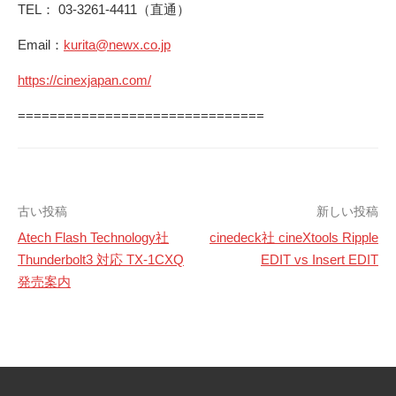
TEL： 03-3261-4411（直通）
Email：
kurita@newx.co.jp
https://cinexjapan.com/
===============================
投
古い投稿
新しい投稿
Atech Flash Technology社
cinedeck社 cineXtools Ripple
稿
Thunderbolt3 対応 TX-1CXQ
EDIT vs Insert EDIT
発売案内
ナ
ビ
ゲ
ー