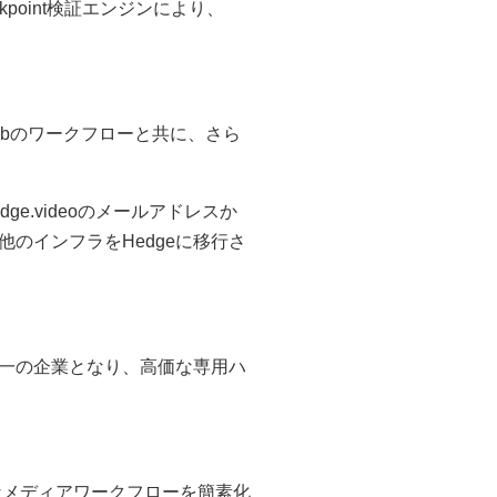
kpoint検証エンジンにより、
tlabのワークフローと共に、さら
.videoのメールアドレスか
のインフラをHedgeに移行さ
を提供する唯一の企業となり、高価な専用ハ
雑なメディアワークフローを簡素化