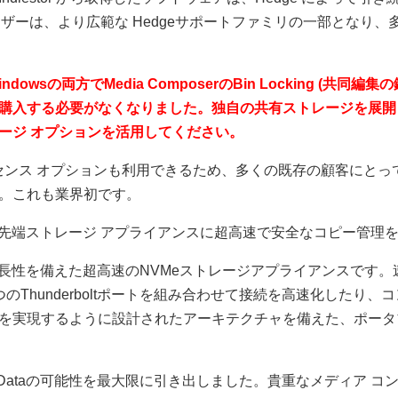
 ユーザーは、より広範な Hedgeサポートファミリの一部となり
dowsの両方でMedia ComposerのBin Locking (共同
購入する必要がなくなりました。独自の共有ストレージを展開
ージ オプションを活用してください。
軟なライセンス オプションも利用できるため、多くの既存の顧客にとって
。これも業界初です。
 Data最先端ストレージ アプライアンスに超高速で安全なコピー管
、完全な冗長性を備えた超高速のNVMeストレージアプライアンスで
のThunderboltポートを組み合わせて接続を高速化したり
を実現するように設計されたアーキテクチャを備えた、ポータ
てPro Dataの可能性を最大限に引き出しました。貴重なメディア