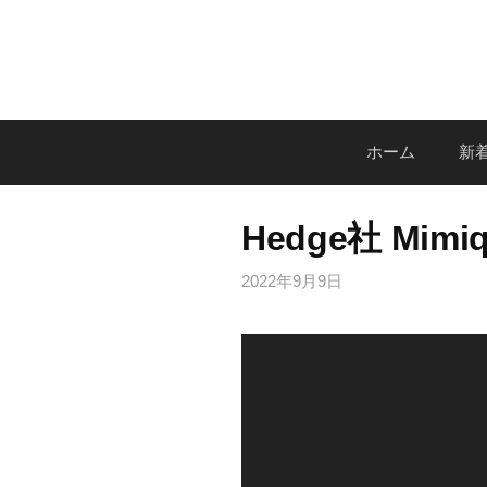
コ
ン
テ
ン
ツ
ホーム
新着
へ
ス
キ
Hedge社 Mi
ッ
プ
2022年9月9日