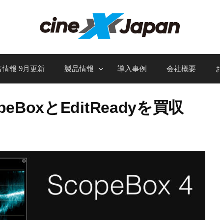
情報 9月更新
製品情報
導入事例
会社概要
peBoxとEditReadyを買収