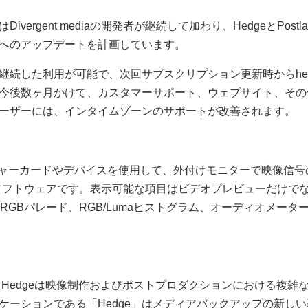
vergent mediaの開発者が継続して加わり、HedgeとPos
へのアップデートを計画しています。
続した利用が可能で、次回サブスクリプション更新時からhedge
今後数ヶ月かけて、カスタマーサポート、ウェブサイト、その他
ーザーには、インタイムゾーンのサポートが改善されます。
ャプチャーカードやデバイスを使用して、外付けモニターで映像信
ンソフトウェアです。表示可能な項目はビデオプレビューだけで
RGBパレード、RGB/Lumaヒストグラム、オーディオメー
たHedgeは映像制作およびポストプロダクションにおける複
ーションである「Hedge」はメディアバックアップの新しい基準