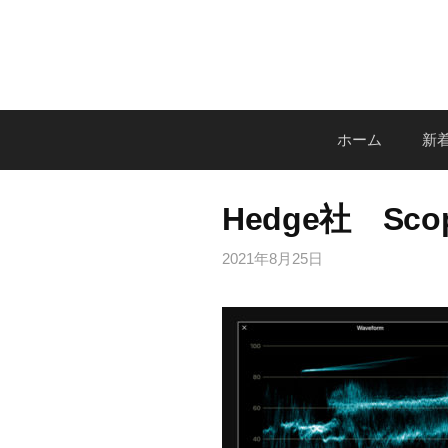
コ
ン
テ
ン
ツ
ホーム
新着
へ
ス
キ
Hedge社 Sco
ッ
プ
2021年8月25日