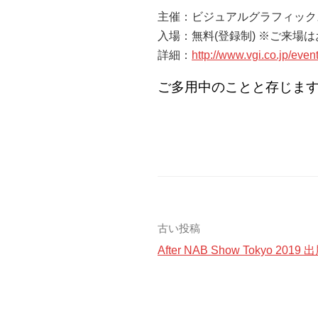
主催：ビジュアルグラフィック
入場：無料(登録制) ※ご来場
詳細：
http://www.vgi.co.jp/eve
ご多用中のことと存じま
投
古い投稿
After NAB Show Tokyo 20
稿
ナ