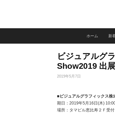
コ
ン
テ
ン
ツ
ホーム
新着
へ
ス
キ
ビジュアルグラフ
ッ
Show2019
プ
2019年5月7日
■ビジュアルグラフィックス株式会社
期日：2019年5月16日(木) 10:00～
場所：タマビル恵比寿２Ｆ受付