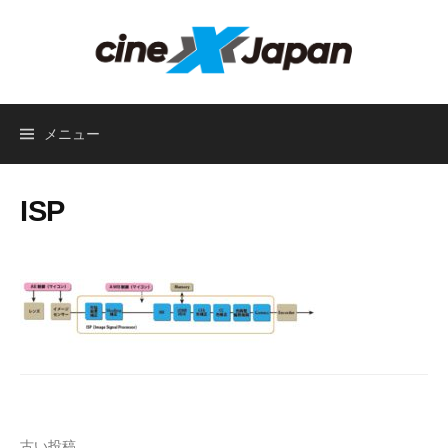
コ
ン
テ
ン
ツ
メニュー
へ
ス
キ
ISP
ッ
プ
古い投稿