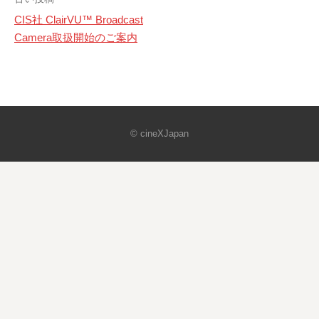
投
CIS社 ClairVU™ Broadcast
稿
Camera取扱開始のご案内
ナ
ビ
ゲ
© cineXJapan
ー
シ
ョ
ン