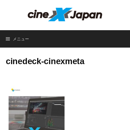
コ
ン
テ
ン
ツ
メニュー
へ
ス
キ
cinedeck-cinexmeta
ッ
プ