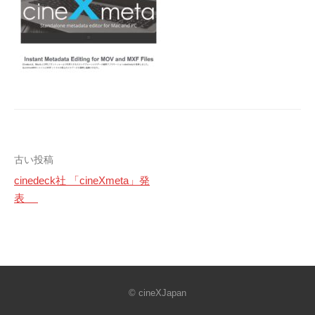
投
古い投稿
cinedeck社 「cineXmeta」発
稿
表
ナ
ビ
ゲ
© cineXJapan
ー