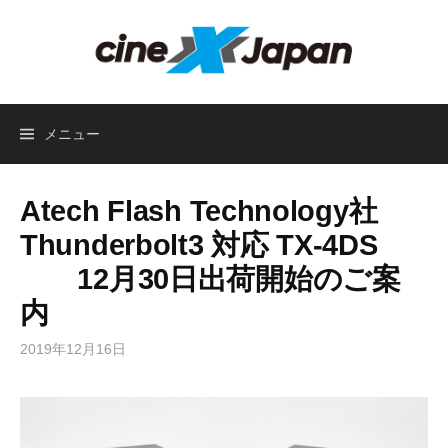
コ
ン
テ
ン
ツ
メニュー
へ
ス
キ
Atech Flash Technology社
ッ
プ
Thunderbolt3 対応 TX-4DS
12月30日出荷開始のご案
内
2019年12月16日