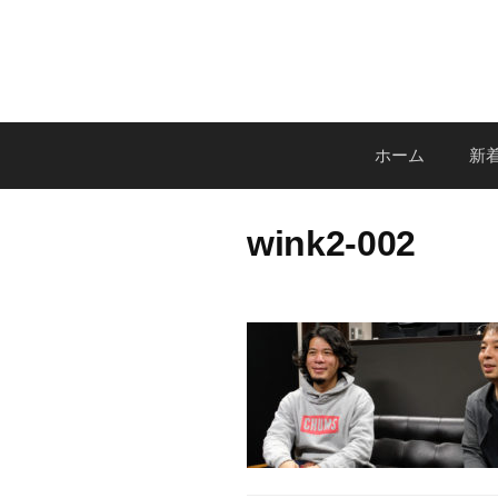
コ
ン
テ
ン
ツ
ホーム
新着
へ
ス
キ
wink2-002
ッ
プ