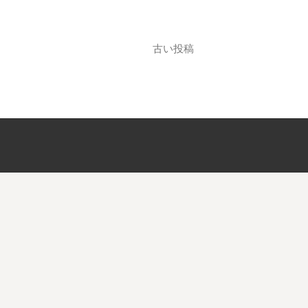
投
古い投稿
稿
ナ
ビ
ゲ
ー
シ
ョ
ン