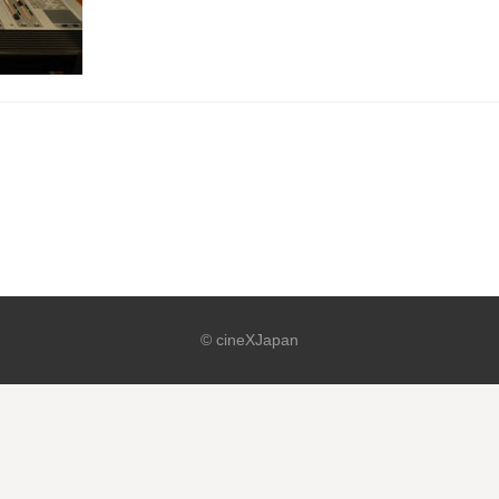
© cineXJapan