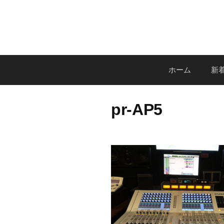
コ
ン
テ
ン
ツ
ホーム
新着
へ
ス
キ
pr-AP5
ッ
プ