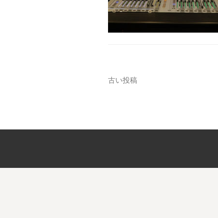
投
古い投稿
稿
ナ
ビ
ゲ
ー
シ